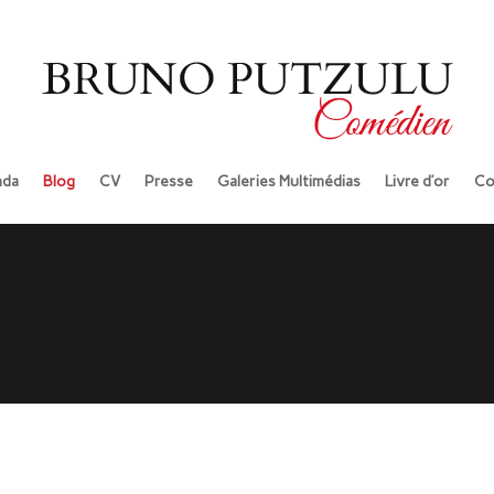
da
Blog
CV
Presse
Galeries Multimédias
Livre d’or
Co