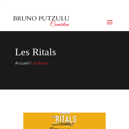
.
Les Ritals
Accueil
/
Les Ritals