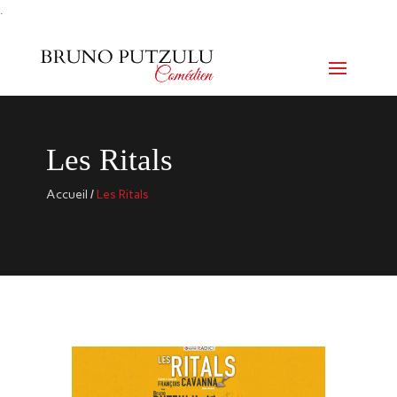
.
Les Ritals
Accueil
/
Les Ritals