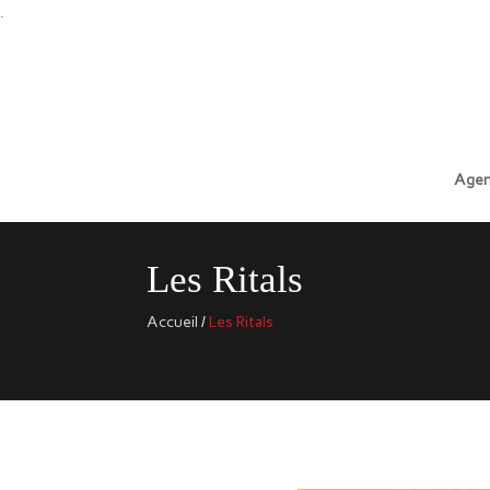
.
Agen
Les Ritals
Accueil
/
Les Ritals