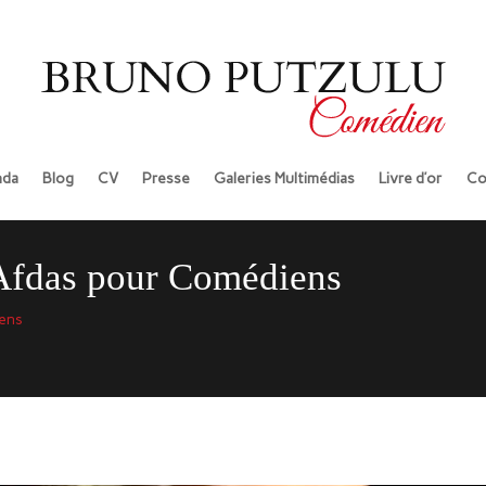
da
Blog
CV
Presse
Galeries Multimédias
Livre d’or
Co
 Afdas pour Comédiens
iens