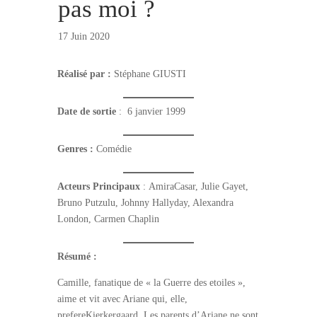
pas moi ?
17 Juin 2020
Réalisé par :
Stéphane GIUSTI
Date de sortie
: 6 janvier 1999
Genres :
Comédie
Acteurs Principaux
: AmiraCasar, Julie Gayet,
Bruno Putzulu, Johnny Hallyday, Alexandra
London, Carmen Chaplin
Résumé :
Camille, fanatique de « la Guerre des etoiles »,
aime et vit avec Ariane qui, elle,
prefereKierkergaard. Les parents d’Ariane ne sont